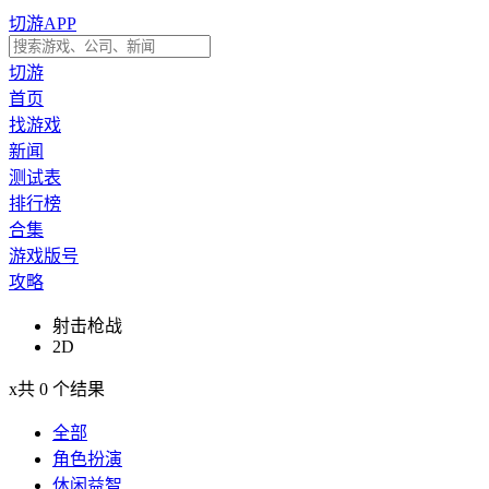
切游APP
切游
首页
找游戏
新闻
测试表
排行榜
合集
游戏版号
攻略
射击枪战
2D
x
共 0 个结果
全部
角色扮演
休闲益智