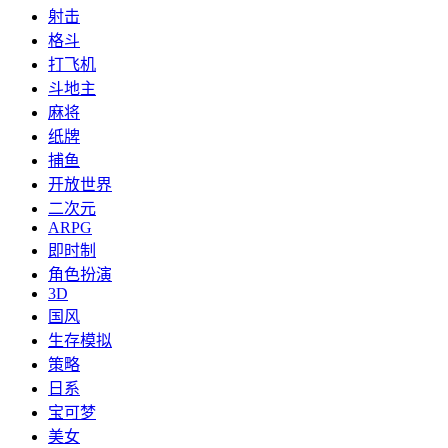
射击
格斗
打飞机
斗地主
麻将
纸牌
捕鱼
开放世界
二次元
ARPG
即时制
角色扮演
3D
国风
生存模拟
策略
日系
宝可梦
美女