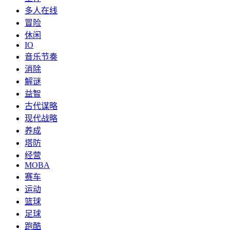
多人在线
冒险
休闲
IO
音乐节奏
消除
解谜
益智
古代谋略
现代战略
养成
塔防
经营
MOBA
赛车
运动
篮球
足球
跑酷