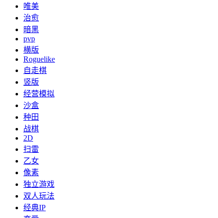
唯美
治愈
暗黑
pvp
横版
Roguelike
自走棋
竖版
经营模拟
沙盒
种田
战棋
2D
扫雷
乙女
像素
独立游戏
双人玩法
经典IP