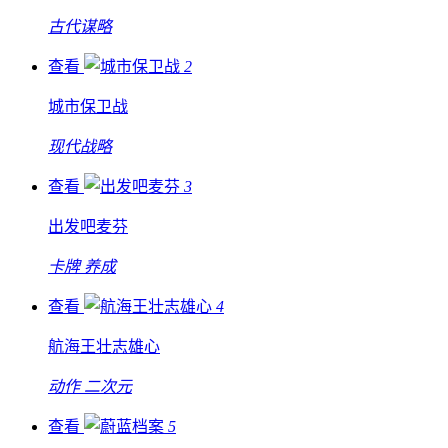
古代谋略
查看
2
城市保卫战
现代战略
查看
3
出发吧麦芬
卡牌
养成
查看
4
航海王壮志雄心
动作
二次元
查看
5