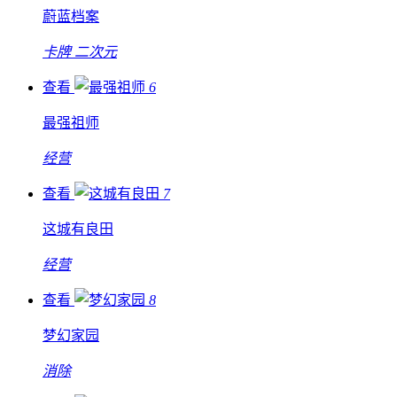
蔚蓝档案
卡牌
二次元
查看
6
最强祖师
经营
查看
7
这城有良田
经营
查看
8
梦幻家园
消除