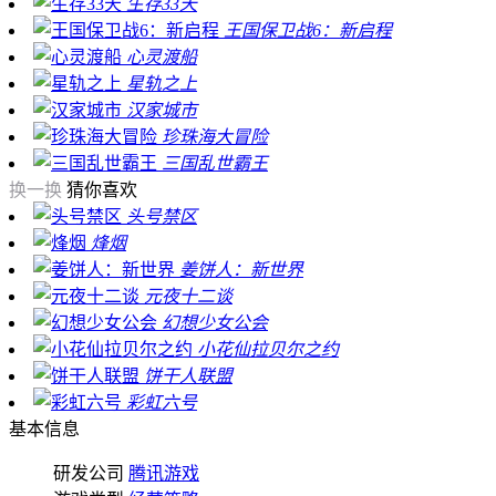
生存33天
王国保卫战6：新启程
心灵渡船
星轨之上
汉家城市
珍珠海大冒险
三国乱世霸王
换一换
猜你喜欢
头号禁区
烽烟
姜饼人：新世界
元夜十二谈
幻想少女公会
小花仙拉贝尔之约
饼干人联盟
彩虹六号
基本信息
研发公司
腾讯游戏