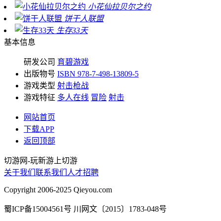
小花仙拉贝尔之约
饼干人联盟
生存33天
基本信息
研发公司
育碧游戏
出版物号
ISBN 978-7-498-13809-5
游戏类型
射击枪战
游戏特征
多人在线
冒险
射击
网站首页
下载APP
返回顶部
切游网
-
玩新游上切游
关于我们
联系我们
人才招聘
Copyright 2006-2025 Qieyou.com
蜀ICP备15004561号 川网文〔2015〕1783-048号