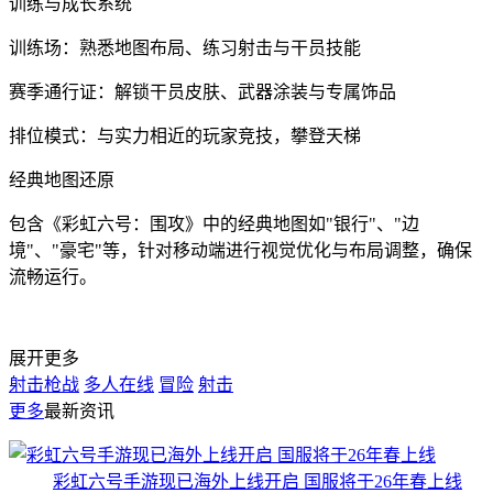
训练与成长系统
训练场：熟悉地图布局、练习射击与干员技能
赛季通行证：解锁干员皮肤、武器涂装与专属饰品
排位模式：与实力相近的玩家竞技，攀登天梯
经典地图还原
包含《彩虹六号：围攻》中的经典地图如"银行"、"边
境"、"豪宅"等，针对移动端进行视觉优化与布局调整，确保
流畅运行。
展开更多
射击枪战
多人在线
冒险
射击
更多
最新资讯
彩虹六号手游现已海外上线开启 国服将于26年春上线