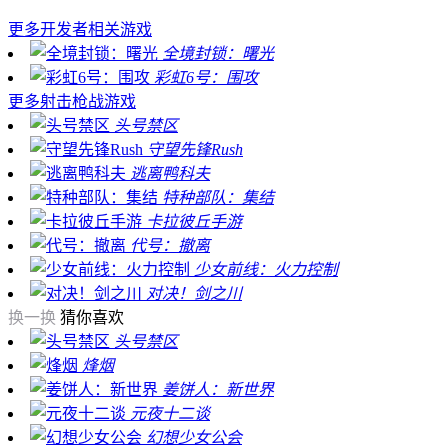
更多
开发者相关游戏
全境封锁：曙光
彩虹6号：围攻
更多
射击枪战游戏
头号禁区
守望先锋Rush
逃离鸭科夫
特种部队：集结
卡拉彼丘手游
代号：撤离
少女前线：火力控制
对决！剑之川
换一换
猜你喜欢
头号禁区
烽烟
姜饼人：新世界
元夜十二谈
幻想少女公会