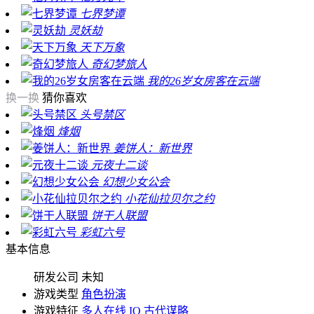
七界梦谭
灵妖劫
天下万象
奇幻梦旅人
我的26岁女房客在云端
换一换
猜你喜欢
头号禁区
烽烟
姜饼人：新世界
元夜十二谈
幻想少女公会
小花仙拉贝尔之约
饼干人联盟
彩虹六号
基本信息
研发公司
未知
游戏类型
角色扮演
游戏特征
多人在线
IO
古代谋略