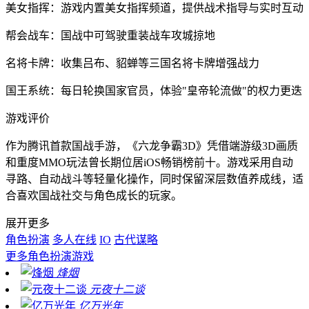
美女指挥：游戏内置美女指挥频道，提供战术指导与实时互动
帮会战车：国战中可驾驶重装战车攻城掠地
名将卡牌：收集吕布、貂蝉等三国名将卡牌增强战力
国王系统：每日轮换国家官员，体验"皇帝轮流做"的权力更迭
游戏评价
作为腾讯首款国战手游，《六龙争霸3D》凭借端游级3D画质
和重度MMO玩法曾长期位居iOS畅销榜前十。游戏采用自动
寻路、自动战斗等轻量化操作，同时保留深层数值养成线，适
合喜欢国战社交与角色成长的玩家。
展开更多
角色扮演
多人在线
IO
古代谋略
更多
角色扮演游戏
烽烟
元夜十二谈
亿万光年