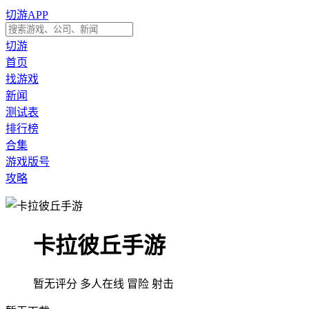
切游APP
切游
首页
找游戏
新闻
测试表
排行榜
合集
游戏版号
攻略
卡拉彼丘手游
暂无评分
多人在线
冒险
射击