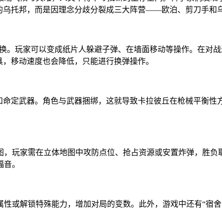
平的乌托邦，而是因理念分歧分裂成三大阵营——欧泊、剪刀手和
由切换。玩家可以变成纸片人躲避子弹、在墙面移动等操作。在对
具，移动速度也会降低，只能进行换弹操作。
能和命定武器。角色与武器捆绑，这就导致卡拉彼丘在枪械平衡性
图，玩家需在立体地图中攻防点位、抢占资源或安置炸弹，胜负取
福音。
属性或解锁特殊能力，增加对局的变数。此外，游戏中还有“宿舍