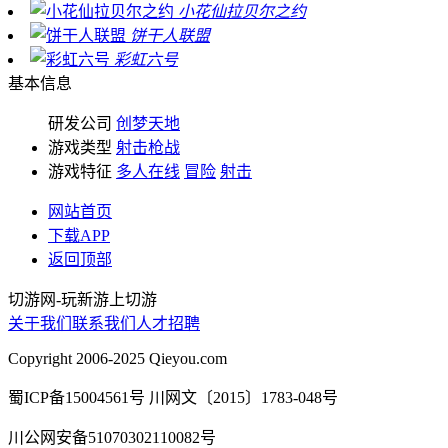
小花仙拉贝尔之约
饼干人联盟
彩虹六号
基本信息
研发公司
创梦天地
游戏类型
射击枪战
游戏特征
多人在线
冒险
射击
网站首页
下载APP
返回顶部
切游网
-
玩新游上切游
关于我们
联系我们
人才招聘
Copyright 2006-2025 Qieyou.com
蜀ICP备15004561号 川网文〔2015〕1783-048号
川公网安备51070302110082号