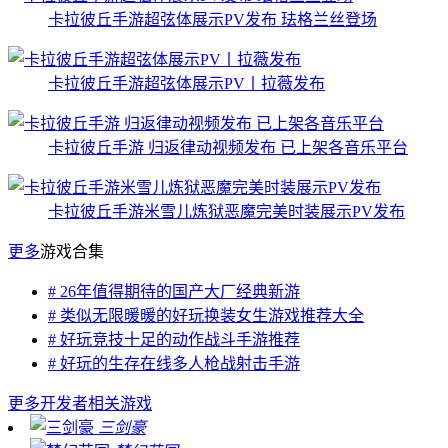
卡拉彼丘手游超弦体展示PV发布 珐格兰丝登场
卡拉彼丘手游超弦体展示PV丨拉薇发布
卡拉彼丘手游 归返律动视频发布 已上架各音乐平台
卡拉彼丘手游米雪儿炼狱恶魔完美时装展示PV发布
更多
游戏合集
# 26年值得期待的国产大厂经典新游
# 类似无限暖暖的好玩换装女生游戏推荐大全
# 好玩竞技十足的动作战斗手游推荐
# 好玩的生存在线多人枪战射击手游
更多
开发者相关游戏
三剑豪