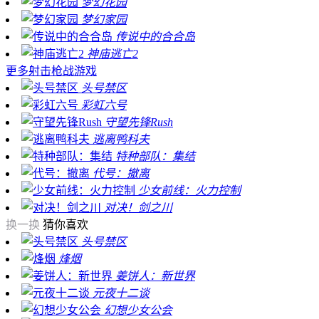
梦幻花园
梦幻家园
传说中的合合岛
神庙逃亡2
更多
射击枪战游戏
头号禁区
彩虹六号
守望先锋Rush
逃离鸭科夫
特种部队：集结
代号：撤离
少女前线：火力控制
对决！剑之川
换一换
猜你喜欢
头号禁区
烽烟
姜饼人：新世界
元夜十二谈
幻想少女公会