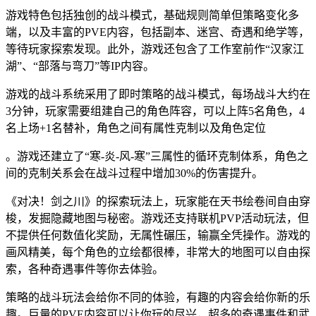
游戏特色包括独创的战斗模式，基础规则简单但策略变化多
端，以及丰富的PVE内容，包括副本、迷宫、奇遇和绝学等，
等待玩家探索发现。此外，游戏还包含了工作室前作“汉家江
湖”、“部落与弯刀”等IP内容。
游戏的战斗系统采用了即时策略的战斗模式，每场战斗大约在
3分钟，玩家需要组建自己的角色阵容，可以上阵5名角色，4
名上场+1名替补，角色之间有属性克制以及角色定位
。游戏还建立了“寒-炎-风-寒”三属性的循环克制体系，角色之
间的克制关系会在战斗过程中增加30%的伤害提升。
《对决！剑之川》的探索玩法上，玩家能在天书绘卷间自由穿
梭，发掘隐藏地图与秘密。游戏还支持联机PVP活动玩法，但
不提供任何数值化奖励，无属性碾压，输赢全凭操作。游戏的
画风精美，每个角色的立绘都很棒，非常大的地图可以自由探
索，各种奇遇事件等你去体验。
策略的战斗玩法会给你不同的体验，有趣的内容会给你新的乐
趣。巨量的PVE内容可以让你玩的尽兴，超多的奇遇事件和武