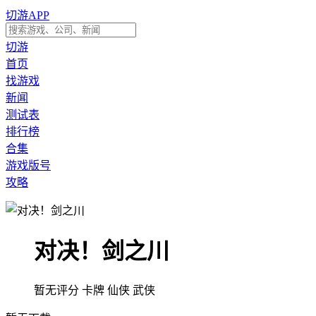
切游APP
切游
首页
找游戏
新闻
测试表
排行榜
合集
游戏版号
攻略
对决！剑之川
暂无评分
卡牌
仙侠
武侠