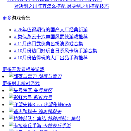
对决剑之川阵容怎么搭配 对决剑之川搭配技巧
更多
游戏合集
# 26年值得期待的国产大厂经典新游
# 类似燕云十六声国风武侠游戏推荐
# 11月热门武侠角色扮演游戏合集
# 10月份热门好玩含日系风卡牌手游合集
# 10月份值得玩的大厂出品手游推荐
更多
开发者相关游戏
部落与弯刀
更多
射击枪战游戏
头号禁区
彩虹六号
守望先锋Rush
逃离鸭科夫
特种部队：集结
卡拉彼丘手游