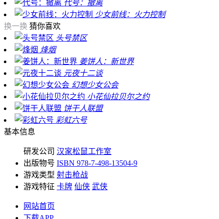
代号：撤离
少女前线：火力控制
换一换
猜你喜欢
头号禁区
烽烟
姜饼人：新世界
元夜十二谈
幻想少女公会
小花仙拉贝尔之约
饼干人联盟
彩虹六号
基本信息
研发公司
汉家松鼠工作室
出版物号
ISBN 978-7-498-13504-9
游戏类型
射击枪战
游戏特征
卡牌
仙侠
武侠
网站首页
下载APP