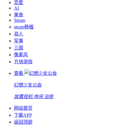
恋爱
AI
美食
Steam
steam移植
双人
军事
三国
像素风
方块游戏
查看
幻想少女公会
放置挂机
休闲
治愈
网站首页
下载APP
返回顶部