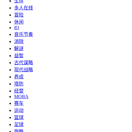
生存
多人在线
冒险
休闲
IO
音乐节奏
消除
解谜
益智
古代谋略
现代战略
养成
塔防
经营
MOBA
赛车
运动
篮球
足球
跑酷