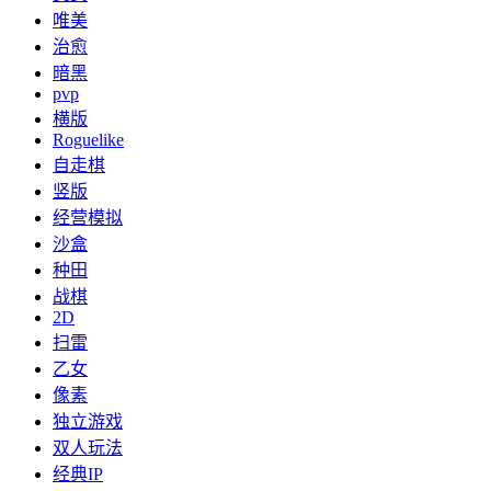
唯美
治愈
暗黑
pvp
横版
Roguelike
自走棋
竖版
经营模拟
沙盒
种田
战棋
2D
扫雷
乙女
像素
独立游戏
双人玩法
经典IP