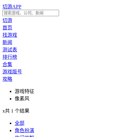
切游APP
切游
首页
找游戏
新闻
测试表
排行榜
合集
游戏版号
攻略
游戏特征
像素风
x
共 1 个结果
全部
角色扮演