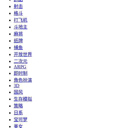
射击
格斗
打飞机
斗地主
麻将
纸牌
捕鱼
开放世界
二次元
ARPG
即时制
角色扮演
3D
国风
生存模拟
策略
日系
宝可梦
美女