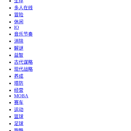
生存
多人在线
冒险
休闲
IO
音乐节奏
消除
解谜
益智
古代谋略
现代战略
养成
塔防
经营
MOBA
赛车
运动
篮球
足球
跑酷