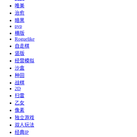
唯美
治愈
暗黑
pvp
横版
Roguelike
自走棋
竖版
经营模拟
沙盒
种田
战棋
2D
扫雷
乙女
像素
独立游戏
双人玩法
经典IP