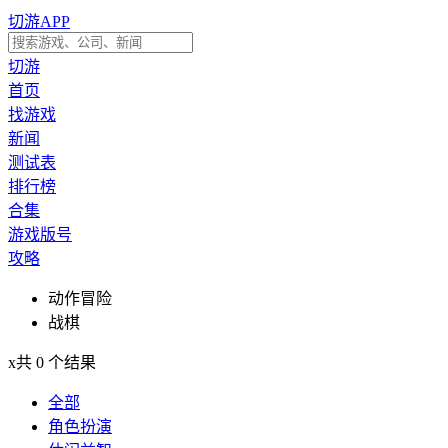
切游APP
切游
首页
找游戏
新闻
测试表
排行榜
合集
游戏版号
攻略
动作冒险
战棋
x
共 0 个结果
全部
角色扮演