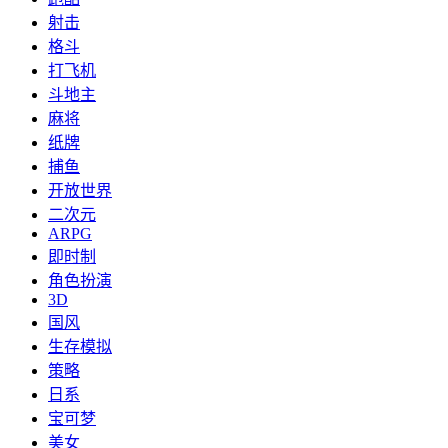
射击
格斗
打飞机
斗地主
麻将
纸牌
捕鱼
开放世界
二次元
ARPG
即时制
角色扮演
3D
国风
生存模拟
策略
日系
宝可梦
美女