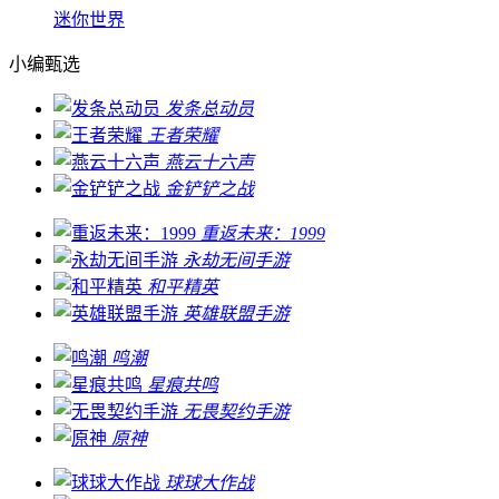
迷你世界
小编甄选
发条总动员
王者荣耀
燕云十六声
金铲铲之战
重返未来：1999
永劫无间手游
和平精英
英雄联盟手游
鸣潮
星痕共鸣
无畏契约手游
原神
球球大作战