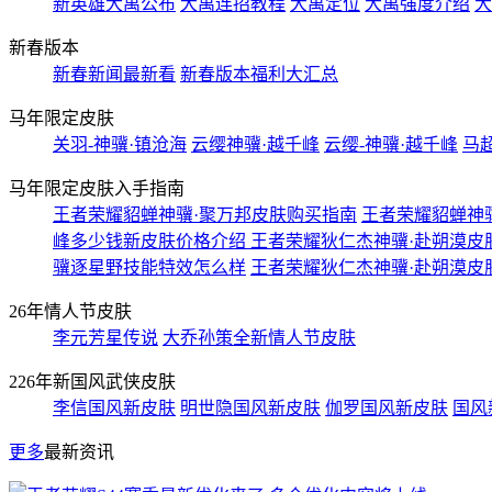
新英雄大禹公布
大禹连招教程
大禹定位
大禹强度介绍
大
新春版本
新春新闻最新看
新春版本福利大汇总
马年限定皮肤
关羽-神骥·镇沧海
云缨神骥·越千峰
云缨-神骥·越千峰
马
马年限定皮肤入手指南
王者荣耀貂蝉神骥·聚万邦皮肤购买指南
王者荣耀貂蝉神
峰多少钱新皮肤价格介绍
王者荣耀狄仁杰神骥·赴朔漠皮
骥逐星野技能特效怎么样
王者荣耀狄仁杰神骥·赴朔漠皮
26年情人节皮肤
李元芳星传说
大乔孙策全新情人节皮肤
226年新国风武侠皮肤
李信国风新皮肤
明世隐国风新皮肤
伽罗国风新皮肤
国风
更多
最新资讯