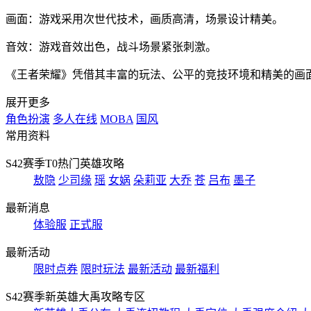
画面：游戏采用次世代技术，画质高清，场景设计精美。
音效：游戏音效出色，战斗场景紧张刺激。
《王者荣耀》凭借其丰富的玩法、公平的竞技环境和精美的画面
展开更多
角色扮演
多人在线
MOBA
国风
常用资料
S42赛季T0热门英雄攻略
敖隐
少司缘
瑶
女娲
朵莉亚
大乔
苍
吕布
墨子
最新消息
体验服
正式服
最新活动
限时点券
限时玩法
最新活动
最新福利
S42赛季新英雄大禹攻略专区