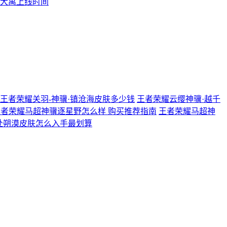
大禹上线时间
王者荣耀关羽-神骥·镇沧海皮肤多少钱
王者荣耀云缨神骥·越千
王者荣耀马超神骥逐星野怎么样 购买推荐指南
王者荣耀马超神
赴朔漠皮肤怎么入手最划算