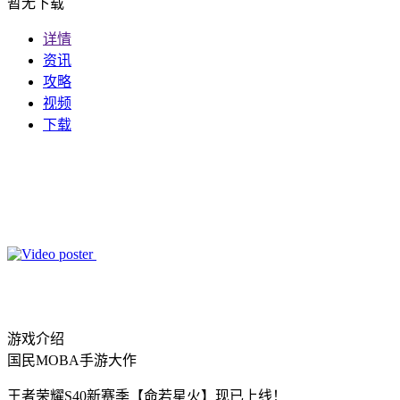
暂无下载
详情
资讯
攻略
视频
下载
游戏介绍
国民MOBA手游大作
王者荣耀S40新赛季【命若星火】现已上线！