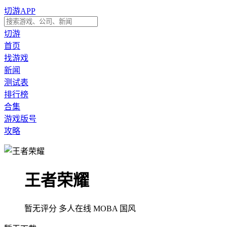
切游APP
切游
首页
找游戏
新闻
测试表
排行榜
合集
游戏版号
攻略
王者荣耀
暂无评分
多人在线
MOBA
国风