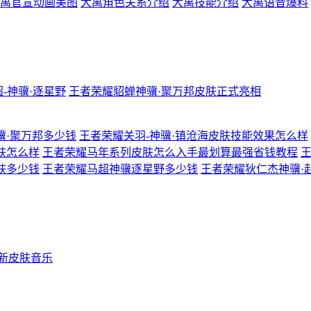
禹官宣动画美图
大禹角色关系介绍
大禹技能介绍
大禹语音爆料
超-神骥·逐星野
王者荣耀貂蝉神骥·聚万邦皮肤正式亮相
骥·聚万邦多少钱
王者荣耀关羽-神骥·镇沧海皮肤技能效果怎么样
肤怎么样
王者荣耀马年系列皮肤怎么入手最划算最强省钱教程
肤多少钱
王者荣耀马超神骥逐星野多少钱
王者荣耀狄仁杰神骥·
新皮肤音乐