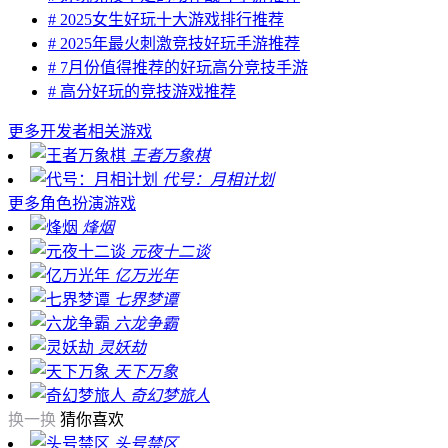
# 2025女生好玩十大游戏排行推荐
# 2025年最火刺激竞技好玩手游推荐
# 7月份值得推荐的好玩高分竞技手游
# 高分好玩的竞技游戏推荐
更多
开发者相关游戏
王者万象棋
代号：月相计划
更多
角色扮演游戏
烽烟
元夜十二谈
亿万光年
七界梦谭
六龙争霸
灵妖劫
天下万象
奇幻梦旅人
换一换
猜你喜欢
头号禁区