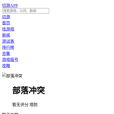
切游APP
切游
首页
找游戏
新闻
测试表
排行榜
合集
游戏版号
攻略
部落冲突
暂无评分
塔防