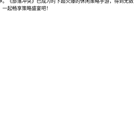
争。《部落冲突》已成为时下超火爆的休闲策略手游，得到无数
，一起畅享策略盛宴吧！