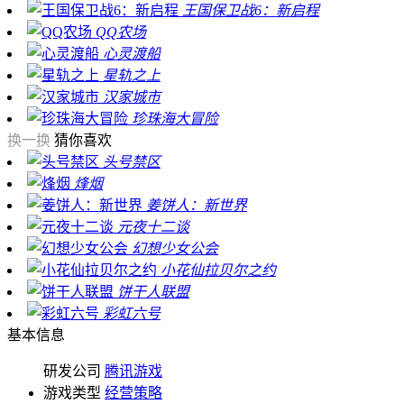
王国保卫战6：新启程
QQ农场
心灵渡船
星轨之上
汉家城市
珍珠海大冒险
换一换
猜你喜欢
头号禁区
烽烟
姜饼人：新世界
元夜十二谈
幻想少女公会
小花仙拉贝尔之约
饼干人联盟
彩虹六号
基本信息
研发公司
腾讯游戏
游戏类型
经营策略