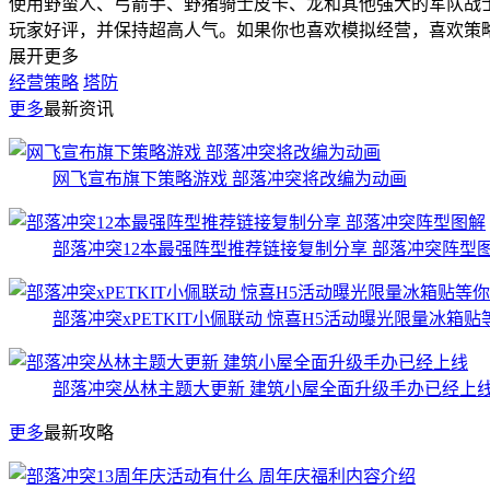
使用野蛮人、弓箭手、野猪骑士皮卡、龙和其他强大的军队战
玩家好评，并保持超高人气。如果你也喜欢模拟经营，喜欢策
展开更多
经营策略
塔防
更多
最新资讯
网飞宣布旗下策略游戏 部落冲突将改编为动画
部落冲突12本最强阵型推荐链接复制分享 部落冲突阵型
部落冲突xPETKIT小佩联动 惊喜H5活动曝光限量冰箱贴
部落冲突丛林主题大更新 建筑小屋全面升级手办已经上
更多
最新攻略