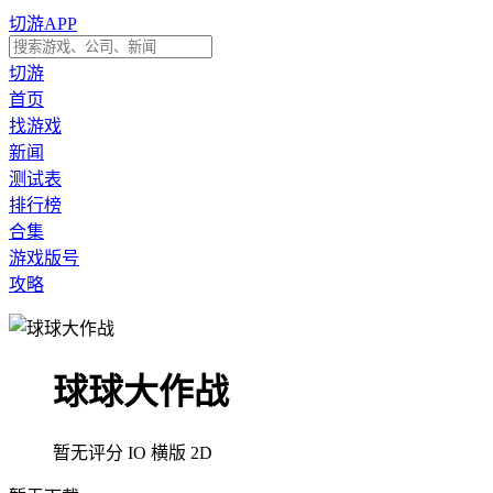
切游APP
切游
首页
找游戏
新闻
测试表
排行榜
合集
游戏版号
攻略
球球大作战
暂无评分
IO
横版
2D