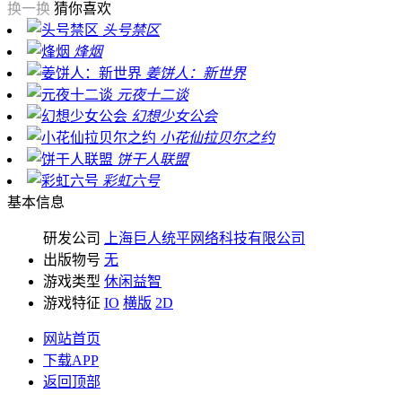
换一换
猜你喜欢
头号禁区
烽烟
姜饼人：新世界
元夜十二谈
幻想少女公会
小花仙拉贝尔之约
饼干人联盟
彩虹六号
基本信息
研发公司
上海巨人统平网络科技有限公司
出版物号
无
游戏类型
休闲益智
游戏特征
IO
横版
2D
网站首页
下载APP
返回顶部