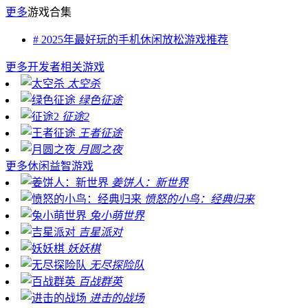
更多
游戏合集
# 2025年最好玩的手机休闲放松游戏推荐
更多
开发者相关游戏
太空杀
绿色征途
征途2
王者征途
月圆之夜
更多
休闲益智游戏
姜饼人：新世界
愤怒的小鸟：经典归来
兔小萌世界
吉星派对
妖妖棋
无尽探险队
百战群英
进击的战场