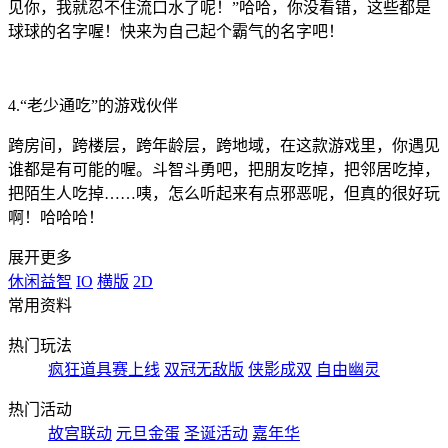
见你，我就忍不住流口水了呢！”哈哈，你没看错，这些都是
球球的名字喔！快来为自己起个霸气的名字吧！
4.“老少通吃”的游戏伙伴
跨房间，跨楼层，跨年龄层，跨地域，在这款游戏里，你遇见
谁都是有可能的喔。斗智斗勇吧，把朋友吃掉，把邻居吃掉，
把陌生人吃掉……咦，怎么听起来有点邪恶呢，但真的很好玩
啊！哈哈哈！
展开更多
休闲益智
IO
横版
2D
常用资料
热门玩法
疯狂道具赛上线
双冠无敌版
侠影成双
自由幽灵
热门活动
故宫联动
元旦金蛋
圣诞活动
嘉年华