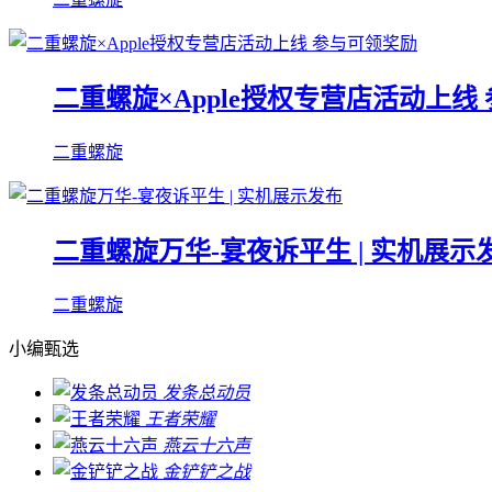
二重螺旋×Apple授权专营店活动上线
二重螺旋
二重螺旋万华-宴夜诉平生 | 实机展示
二重螺旋
小编甄选
发条总动员
王者荣耀
燕云十六声
金铲铲之战