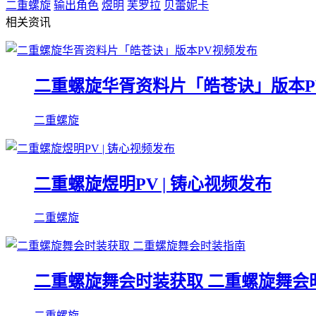
二重螺旋
输出角色
煜明
芙罗拉
贝蕾妮卡
相关资讯
二重螺旋华胥资料片「皓苍诀」版本P
二重螺旋
二重螺旋煜明PV | 铸心视频发布
二重螺旋
二重螺旋舞会时装获取 二重螺旋舞会
二重螺旋