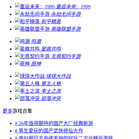
重返未来：1999
永劫无间手游
和平精英
英雄联盟手游
鸣潮
星痕共鸣
无畏契约手游
原神
球球大作战
第五人格
率土之滨
部落冲突
更多
游戏合集
# 26年值得期待的国产大厂经典新游
# 男生爱玩的国产武侠修仙大作
# 类似明日方舟终末地的好玩二次元精品游戏