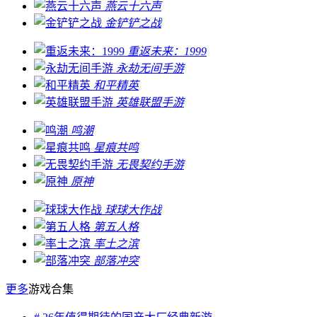
燕云十六声
金铲铲之战
重返未来：1999
永劫无间手游
和平精英
英雄联盟手游
鸣潮
星痕共鸣
无畏契约手游
原神
球球大作战
第五人格
率土之滨
部落冲突
更多
游戏合集