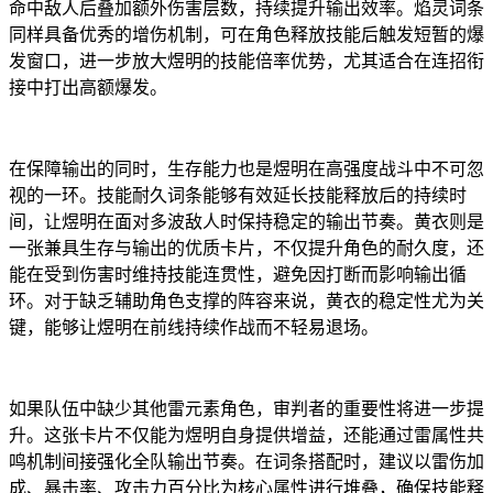
命中敌人后叠加额外伤害层数，持续提升输出效率。焰灵词条
同样具备优秀的增伤机制，可在角色释放技能后触发短暂的爆
发窗口，进一步放大煜明的技能倍率优势，尤其适合在连招衔
接中打出高额爆发。
在保障输出的同时，生存能力也是煜明在高强度战斗中不可忽
视的一环。技能耐久词条能够有效延长技能释放后的持续时
间，让煜明在面对多波敌人时保持稳定的输出节奏。黄衣则是
一张兼具生存与输出的优质卡片，不仅提升角色的耐久度，还
能在受到伤害时维持技能连贯性，避免因打断而影响输出循
环。对于缺乏辅助角色支撑的阵容来说，黄衣的稳定性尤为关
键，能够让煜明在前线持续作战而不轻易退场。
如果队伍中缺少其他雷元素角色，审判者的重要性将进一步提
升。这张卡片不仅能为煜明自身提供增益，还能通过雷属性共
鸣机制间接强化全队输出节奏。在词条搭配时，建议以雷伤加
成、暴击率、攻击力百分比为核心属性进行堆叠，确保技能释