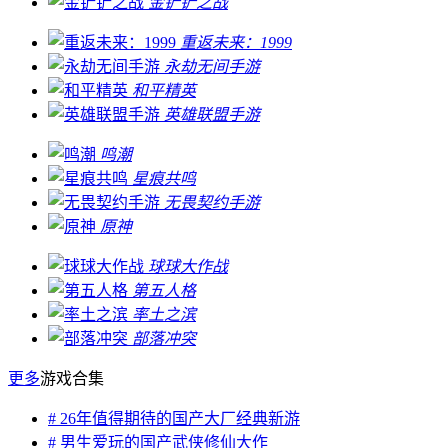
金铲铲之战
重返未来：1999
永劫无间手游
和平精英
英雄联盟手游
鸣潮
星痕共鸣
无畏契约手游
原神
球球大作战
第五人格
率土之滨
部落冲突
更多
游戏合集
# 26年值得期待的国产大厂经典新游
# 男生爱玩的国产武侠修仙大作