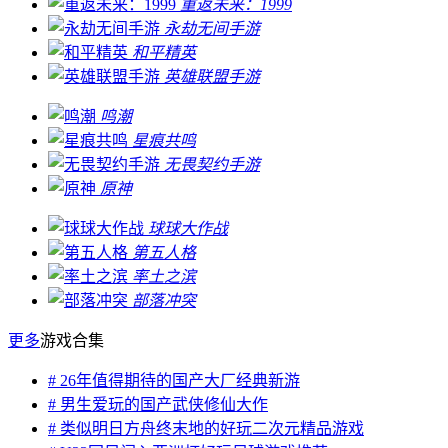
重返未来：1999
永劫无间手游
和平精英
英雄联盟手游
鸣潮
星痕共鸣
无畏契约手游
原神
球球大作战
第五人格
率土之滨
部落冲突
更多
游戏合集
# 26年值得期待的国产大厂经典新游
# 男生爱玩的国产武侠修仙大作
# 类似明日方舟终末地的好玩二次元精品游戏