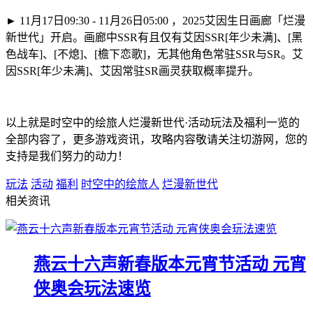
► 11月17日09:30 - 11月26日05:00 ，2025艾因生日画廊「烂漫
新世代」开启。画廊中SSR有且仅有艾因SSR[年少未满]、[黑
色战车]、[不熄]、[檐下恋歌]，无其他角色常驻SSR与SR。艾
因SSR[年少未满]、艾因常驻SR画灵获取概率提升。
以上就是时空中的绘旅人烂漫新世代·活动玩法及福利一览的
全部内容了，更多游戏资讯，攻略内容敬请关注切游网，您的
支持是我们努力的动力！
玩法
活动
福利
时空中的绘旅人
烂漫新世代
相关资讯
燕云十六声新春版本元宵节活动 元宵
侠奥会玩法速览