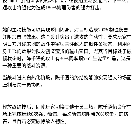
技“追击”拥有显著的战术价值，在使用主动技能后，下一次普
通攻击将强化为造成180%物理伤害的强力打击。
她的主动技能可以实现瞬间闪身，对目标造成200%物理伤害
并附加击飞效果。这个设计突出了进攻的主动性，要求玩家在
明日方舟终末地的战斗中密切关注敌人的韧性条状态，利用闪
身击飞的效果为队友创造宝贵的输出窗口。尤其当目标处于破
韧状态时，陈千语的攻击有30%概率额外产生能量结晶，这是
一种重要的战斗资源。
当战斗进入白热化阶段，陈千语的终结技能够实现强大的场面
压制与跨干员协同。
释放终结技后，即使玩家切换其他干员上场，陈千语仍会留在
场上完成连续8次强力斩击。每次斩击均附带70%攻击力的伤
害，且首击必定破除敌人韧性。