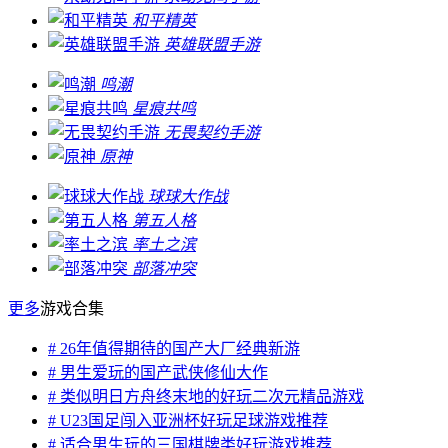
和平精英
英雄联盟手游
鸣潮
星痕共鸣
无畏契约手游
原神
球球大作战
第五人格
率土之滨
部落冲突
更多
游戏合集
# 26年值得期待的国产大厂经典新游
# 男生爱玩的国产武侠修仙大作
# 类似明日方舟终末地的好玩二次元精品游戏
# U23国足闯入亚洲杯好玩足球游戏推荐
# 适合男生玩的三国棋牌类好玩游戏推荐