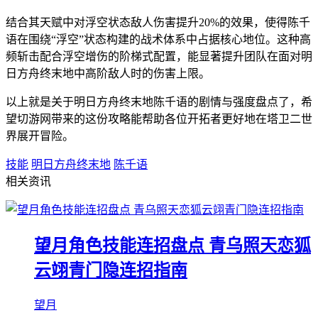
结合其天赋中对浮空状态敌人伤害提升20%的效果，使得陈千
语在围绕“浮空”状态构建的战术体系中占据核心地位。这种高
频斩击配合浮空增伤的阶梯式配置，能显著提升团队在面对明
日方舟终末地中高阶敌人时的伤害上限。
以上就是关于明日方舟终末地陈千语的剧情与强度盘点了，希
望切游网带来的这份攻略能帮助各位开拓者更好地在塔卫二世
界展开冒险。
技能
明日方舟终末地
陈千语
相关资讯
望月角色技能连招盘点 青乌照天恋狐
云翊青门隐连招指南
望月