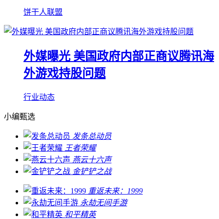
饼干人联盟
外媒曝光 美国政府内部正商议腾讯海
外游戏持股问题
行业动态
小编甄选
发条总动员
王者荣耀
燕云十六声
金铲铲之战
重返未来：1999
永劫无间手游
和平精英