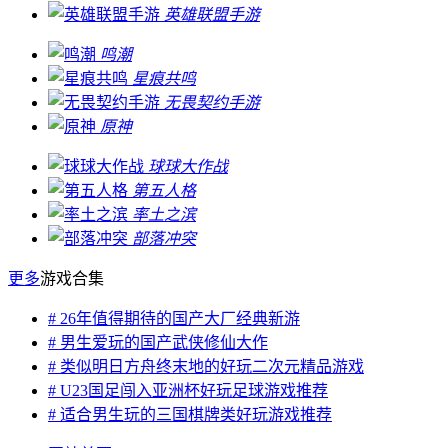
英雄联盟手游
鸣潮
星痕共鸣
无畏契约手游
原神
球球大作战
第五人格
率土之滨
部落冲突
更多
游戏合集
# 26年值得期待的国产大厂经典新游
# 男生爱玩的国产武侠修仙大作
# 类似明日方舟终末地的好玩二次元精品游戏
# U23国足闯入亚洲杯好玩足球游戏推荐
# 适合男生玩的三国棋牌类好玩游戏推荐