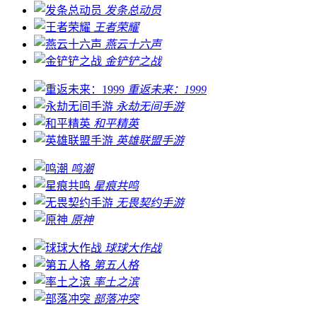
发条总动员
王者荣耀
燕云十六声
金铲铲之战
重返未来：1999
永劫无间手游
和平精英
英雄联盟手游
鸣潮
星痕共鸣
无畏契约手游
原神
球球大作战
第五人格
率土之滨
部落冲突