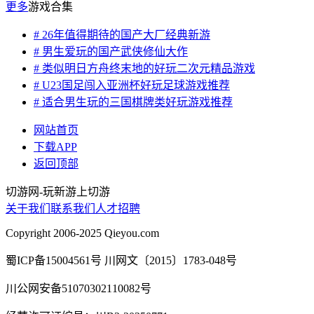
更多
游戏合集
# 26年值得期待的国产大厂经典新游
# 男生爱玩的国产武侠修仙大作
# 类似明日方舟终末地的好玩二次元精品游戏
# U23国足闯入亚洲杯好玩足球游戏推荐
# 适合男生玩的三国棋牌类好玩游戏推荐
网站首页
下载APP
返回顶部
切游网
-
玩新游上切游
关于我们
联系我们
人才招聘
Copyright 2006-2025 Qieyou.com
蜀ICP备15004561号 川网文〔2015〕1783-048号
川公网安备51070302110082号