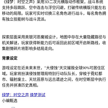
《绿梦：时空之声》采用3D二次元横版动作框架，战斗系统
支持多段跳跃、空中连击与浮空闪避，打破传统横版只能左右
移动的局限。玩家可实时切换三名角色进行战斗，每名角色拥
有独立技能树与战斗流派。
探索层面采用类银河恶魔城设计，地图中存在大量隐藏路径与
机关解谜，玩家获得新能力后可返回此前区域开启新路线，收
集剧情碎片将影响多结局走向。
背景设定
游戏设定在近未来末世，"大侵蚀"天灾摧毁全球90%可居住区
域。玩家将扮演侵蚀管理局特别行动队队长，穿梭于霓虹都
市、辐射废土、天坑苔原与远古遗迹之间，在时空断层中执行
任务并拼凑历史真相。
绿梦：时空之声
焕梦测试
小编甄选