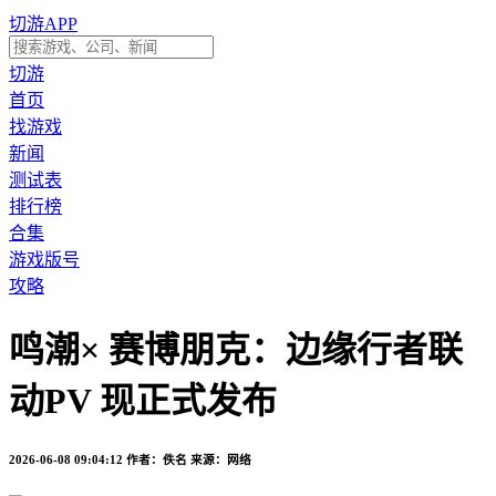
切游APP
切游
首页
找游戏
新闻
测试表
排行榜
合集
游戏版号
攻略
鸣潮× 赛博朋克：边缘行者联
动PV 现正式发布
2026-06-08 09:04:12
作者：佚名
来源：网络