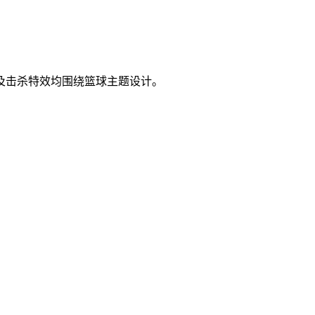
及击杀特效均围绕篮球主题设计。