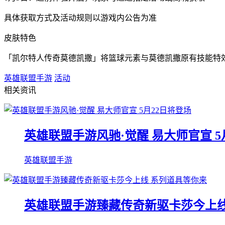
具体获取方式及活动规则以游戏内公告为准
皮肤特色
「凯尔特人传奇莫德凯撒」将篮球元素与莫德凯撒原有技能特
英雄联盟手游
活动
相关资讯
英雄联盟手游风驰·觉醒 易大师官宣 5
英雄联盟手游
英雄联盟手游臻藏传奇新驱卡莎今上线