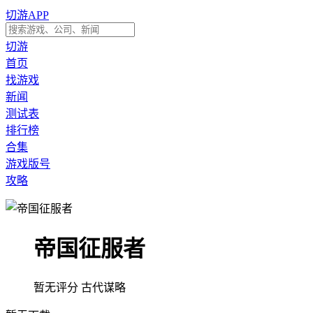
切游APP
切游
首页
找游戏
新闻
测试表
排行榜
合集
游戏版号
攻略
帝国征服者
暂无评分
古代谋略