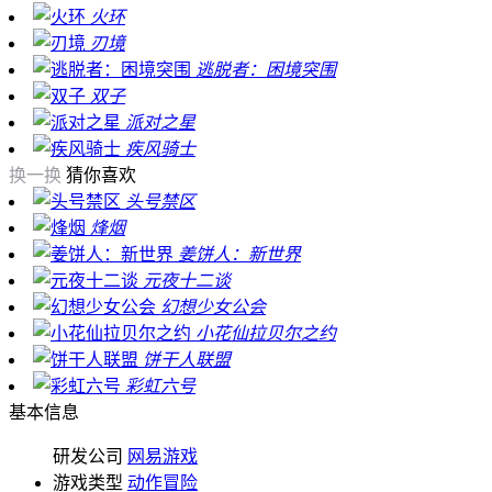
火环
刃境
逃脱者：困境突围
双子
派对之星
疾风骑士
换一换
猜你喜欢
头号禁区
烽烟
姜饼人：新世界
元夜十二谈
幻想少女公会
小花仙拉贝尔之约
饼干人联盟
彩虹六号
基本信息
研发公司
网易游戏
游戏类型
动作冒险