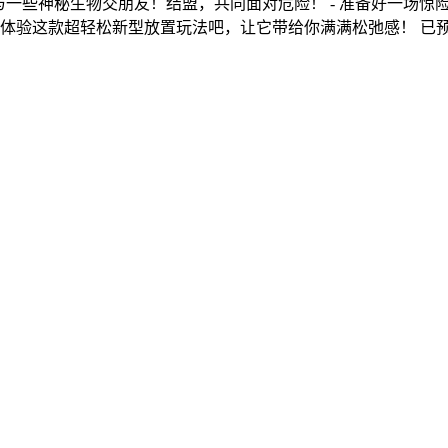
你还可以与一些神秘生物交朋友！结盟，共同面对危险！ - 准备好一
来体验这款超轻松新型放置玩法吧，让它带给你满满松弛感！ 已预