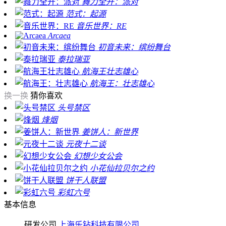
舞力全开：派对
范式：起源
音乐世界：RE
Arcaea
初音未来：缤纷舞台
泰拉瑞亚
航海王壮志雄心
航海王：壮志雄心
换一换
猜你喜欢
头号禁区
烽烟
姜饼人：新世界
元夜十二谈
幻想少女公会
小花仙拉贝尔之约
饼干人联盟
彩虹六号
基本信息
研发公司
上海乐钻科技有限公司