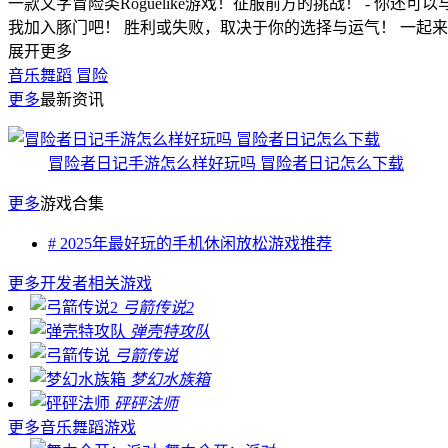
一款文字冒险类Roguelike游戏！征服前方的挑战！ - 
我加入豚门吧！ 胜利或失败，取决于你的选择与运气！ 一起
展开更多
音乐舞蹈
冒险
更多
最新资讯
冒险者日记手游怎么样好玩吗 冒险者日记怎么下载
更多
游戏合集
# 2025年最好玩的手机休闲放松游戏推荐
更多
开发者相关游戏
弓箭传说2
弹壳特攻队
弓箭传说
梦幻水族箱
砰砰法师
更多
音乐舞蹈游戏