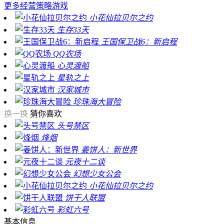
更多
经营策略游戏
小花仙拉贝尔之约
生存33天
王国保卫战6：新启程
QQ农场
心灵渡船
星轨之上
汉家城市
珍珠海大冒险
换一换
猜你喜欢
头号禁区
烽烟
姜饼人：新世界
元夜十二谈
幻想少女公会
小花仙拉贝尔之约
饼干人联盟
彩虹六号
基本信息