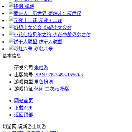
烽烟
姜饼人：新世界
元夜十二谈
幻想少女公会
小花仙拉贝尔之约
饼干人联盟
彩虹六号
基本信息
研发公司
米哈游
出版物号
ISBN 978-7-498-15560-3
游戏类型
角色扮演
游戏特征
休闲
二次元
横版
网站首页
下载APP
返回顶部
切游网
-
玩新游上切游