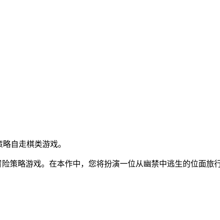
策略自走棋类游戏。
成冒险策略游戏。在本作中，您将扮演一位从幽禁中逃生的位面旅