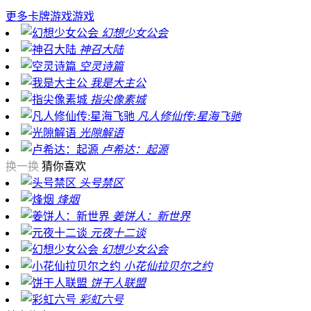
更多
卡牌游戏游戏
幻想少女公会
神召大陆
空灵诗篇
我是大主公
指尖像素城
凡人修仙传:星海飞驰
光隙解语
卢希达：起源
换一换
猜你喜欢
头号禁区
烽烟
姜饼人：新世界
元夜十二谈
幻想少女公会
小花仙拉贝尔之约
饼干人联盟
彩虹六号