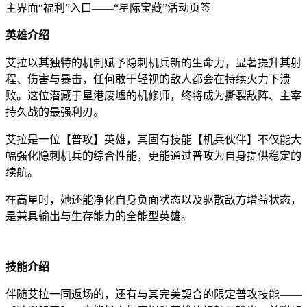
主界面“福利”入口——“星际宝藏”活动页签
英雄介绍
艾拉以其独特的机制赋予隐刺机兵新的生命力，显著提升其射
程、伤害与暴击，任何敢于轻视的敌人都会在持续火力下溃
败。这位潜藏于星港废墟的机修师，终将成为撕裂敌阵、主宰
持久战的最强利刃。
艾拉是一位【普攻】英雄，其固有技能【机兵伙伴】不仅能大
幅强化隐刺机兵的综合性能，更能通过普攻为自身提供稳定的
续航。
在高星时，她还能净化自身负面状态以及驱散敌方增益状态，
是兼具输出与生存能力的全能型英雄。
技能介绍
伴随艾拉一同返场的，还有与其完美契合的限定普攻技能——