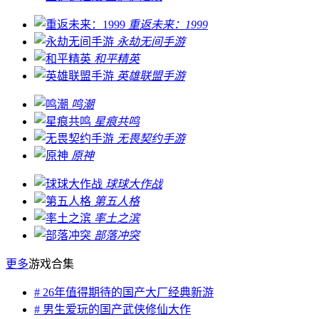
重返未来：1999
永劫无间手游
和平精英
英雄联盟手游
鸣潮
星痕共鸣
无畏契约手游
原神
球球大作战
第五人格
率土之滨
部落冲突
更多
游戏合集
# 26年值得期待的国产大厂经典新游
# 男生爱玩的国产武侠修仙大作