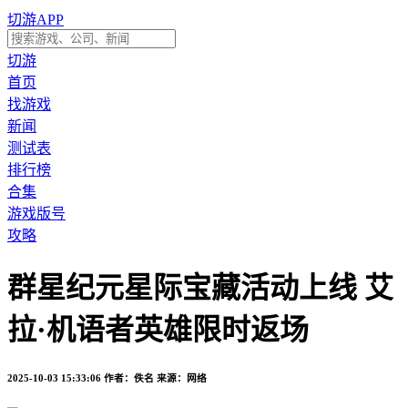
切游APP
切游
首页
找游戏
新闻
测试表
排行榜
合集
游戏版号
攻略
群星纪元星际宝藏活动上线 艾
拉·机语者英雄限时返场
2025-10-03 15:33:06
作者：佚名
来源：网络