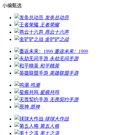
小编甄选
发条总动员
王者荣耀
燕云十六声
金铲铲之战
重返未来：1999
永劫无间手游
和平精英
英雄联盟手游
鸣潮
星痕共鸣
无畏契约手游
原神
球球大作战
第五人格
率土之滨