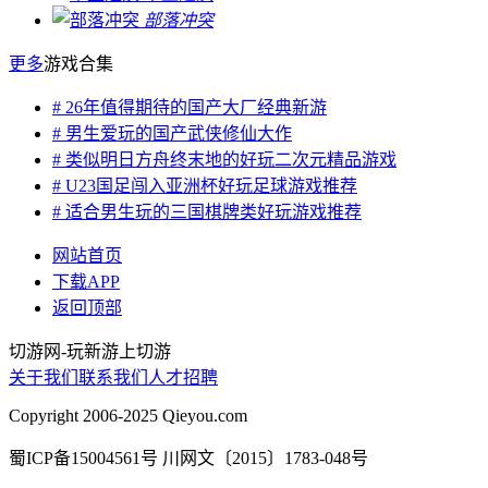
部落冲突
更多
游戏合集
# 26年值得期待的国产大厂经典新游
# 男生爱玩的国产武侠修仙大作
# 类似明日方舟终末地的好玩二次元精品游戏
# U23国足闯入亚洲杯好玩足球游戏推荐
# 适合男生玩的三国棋牌类好玩游戏推荐
网站首页
下载APP
返回顶部
切游网
-
玩新游上切游
关于我们
联系我们
人才招聘
Copyright 2006-2025 Qieyou.com
蜀ICP备15004561号 川网文〔2015〕1783-048号