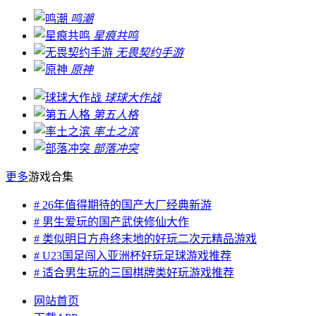
鸣潮
星痕共鸣
无畏契约手游
原神
球球大作战
第五人格
率土之滨
部落冲突
更多
游戏合集
# 26年值得期待的国产大厂经典新游
# 男生爱玩的国产武侠修仙大作
# 类似明日方舟终末地的好玩二次元精品游戏
# U23国足闯入亚洲杯好玩足球游戏推荐
# 适合男生玩的三国棋牌类好玩游戏推荐
网站首页