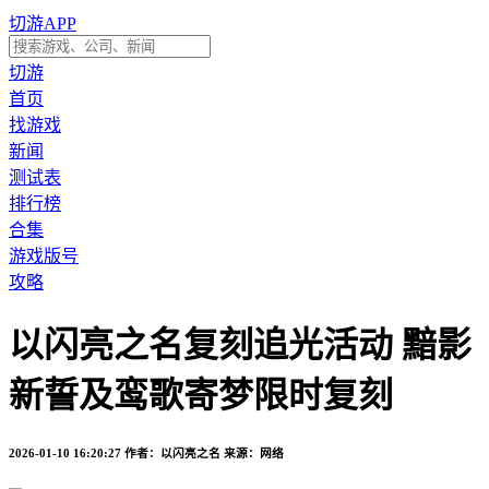
切游APP
切游
首页
找游戏
新闻
测试表
排行榜
合集
游戏版号
攻略
以闪亮之名复刻追光活动 黯影
新誓及鸾歌寄梦限时复刻
2026-01-10 16:20:27
作者：以闪亮之名
来源：网络