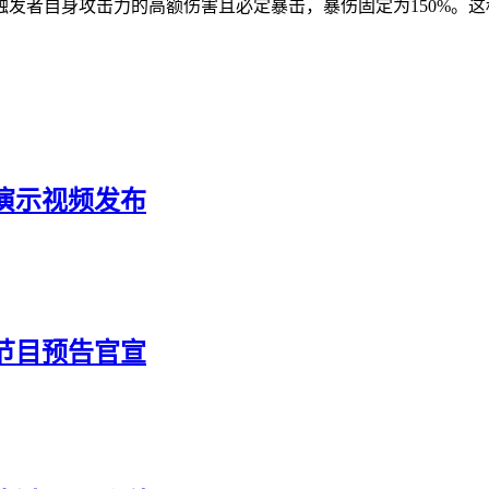
发者自身攻击力的高额伤害且必定暴击，暴伤固定为150%。
机演示视频发布
别节目预告官宣