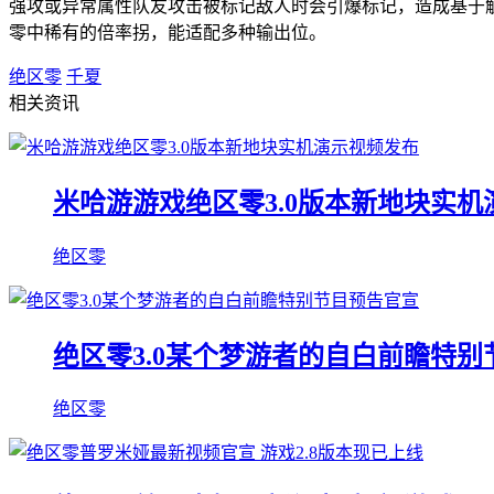
强攻或异常属性队友攻击被标记敌人时会引爆标记，造成基于触
零中稀有的倍率拐，能适配多种输出位。
绝区零
千夏
相关资讯
米哈游游戏绝区零3.0版本新地块实
绝区零
绝区零3.0某个梦游者的自白前瞻特
绝区零