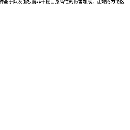
这种基于队友面板而非千夏自身属性的伤害加成，让她成为绝区