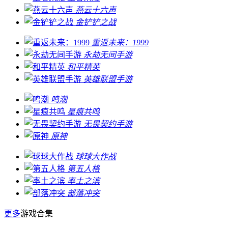
燕云十六声
金铲铲之战
重返未来：1999
永劫无间手游
和平精英
英雄联盟手游
鸣潮
星痕共鸣
无畏契约手游
原神
球球大作战
第五人格
率土之滨
部落冲突
更多
游戏合集