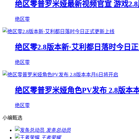
绝区零普罗米娅最新视频官宣 游戏2.
绝区零
绝区零2.8版本新·艾利都日落时今日
绝区零
绝区零普罗米娅角色PV发布 2.8版本
绝区零
小编甄选
发条总动员
王者荣耀