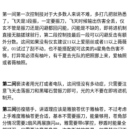
第一间第一次控制技对于大多数人来说不难，多打几把就熟悉
了，飞天是3段振，一定要振刀，飞天时候输出伤害全丢，仪
玄不管是振刀还是闪避都回闪能，闪能是不缺的，即将进机制
直接无脑搓球就行，第二段控制技最后一段可以闪避反击有额
外分数。这间如果没有仪玄建议11以上爱丽丝或者11以上薇薇
安，01试过了刮不动，也不能搭配妮可这类的4星角色伤害不
够，打异常必须有柚叶，有千夏去光队的把照挪上来，爱柚照
或者薇柚照。
第二间
亵渎者用光打或者电队，这间怪没有多动症，只需要注
意飞天击落振刀和黑曜石营振刀即可，光的大不要在即将进机
制开。
第三间
彷徨猎手，讲道理应该是雅狼苍优于雅柚苍，不过考虑
上手难度雅柚苍更合适，基本不需要振刀，能量够用，苍角部
分情况需要2扇风再展旗闪aa，雅需要带6掌控，秽盾时能量全