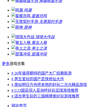
英雄联盟手游
鸣潮
星痕共鸣
无畏契约手游
原神
球球大作战
第五人格
率土之滨
部落冲突
更多
游戏合集
# 26年值得期待的国产大厂经典新游
# 男生爱玩的国产武侠修仙大作
# 类似明日方舟终末地的好玩二次元精品游戏
# U23国足闯入亚洲杯好玩足球游戏推荐
# 适合男生玩的三国棋牌类好玩游戏推荐
网站首页