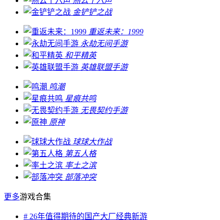
燕云十六声
金铲铲之战
重返未来：1999
永劫无间手游
和平精英
英雄联盟手游
鸣潮
星痕共鸣
无畏契约手游
原神
球球大作战
第五人格
率土之滨
部落冲突
更多
游戏合集
# 26年值得期待的国产大厂经典新游