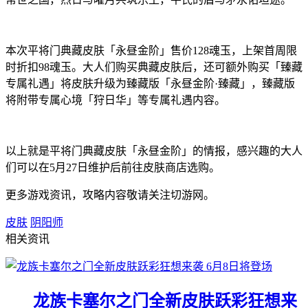
本次平将门典藏皮肤「永昼金阶」售价128魂玉，上架首周限
时折扣98魂玉。大人们购买典藏皮肤后，还可额外购买「臻藏
专属礼遇」将皮肤升级为臻藏版「永昼金阶·臻藏」，臻藏版
将附带专属心境「狩日华」等专属礼遇内容。
以上就是平将门典藏皮肤「永昼金阶」的情报，感兴趣的大人
们可以在5月27日维护后前往皮肤商店选购。
更多游戏资讯，攻略内容敬请关注切游网。
皮肤
阴阳师
相关资讯
龙族卡塞尔之门全新皮肤跃彩狂想来