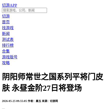
切游APP
切游
首页
找游戏
新闻
测试表
排行榜
合集
游戏版号
攻略
阴阳师常世之国系列平将门皮
肤 永昼金阶27日将登场
2026-05-25 09:55:05
作者：墨玉
来源：切游网