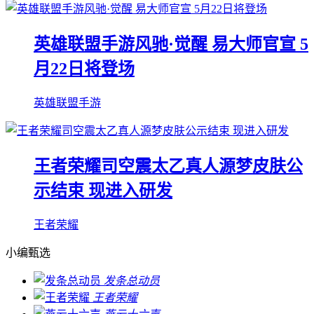
英雄联盟手游风驰·觉醒 易大师官宣 5
月22日将登场
英雄联盟手游
王者荣耀司空震太乙真人源梦皮肤公
示结束 现进入研发
王者荣耀
小编甄选
发条总动员
王者荣耀