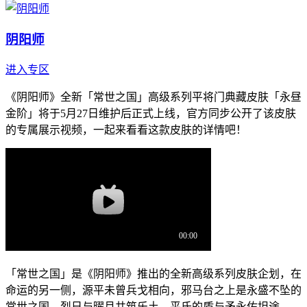
阴阳师
进入专区
《阴阳师》全新「常世之国」高级系列平将门典藏皮肤「永昼
金阶」将于5月27日维护后正式上线，官方同步公开了该皮肤
的专属展示视频，一起来看看这款皮肤的详情吧！
「常世之国」是《阴阳师》推出的全新高级系列皮肤企划，在
命运的另一侧，源平未曾兵戈相向，邪马台之上是永盛不坠的
常世之国，烈日与曜月共筑乐土，平氏的盾与矛永佑坦途。