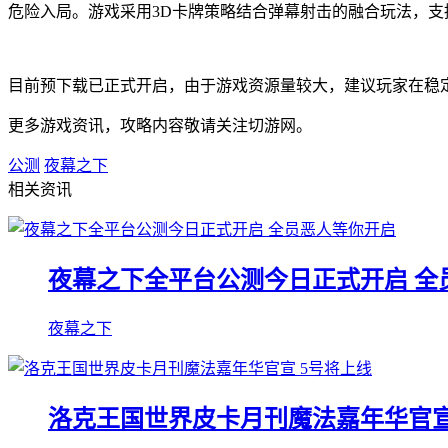
危险入局。游戏采用3D卡牌策略结合弹幕射击的融合玩法，支持
目前预下载已正式开启，由于游戏资源量较大，建议玩家在稳定的
更多游戏资讯，攻略内容敬请关注切游网。
公测
夜幕之下
相关资讯
夜幕之下全平台公测今日正式开启 全
夜幕之下
洛克王国世界皮卡月刊魔法嘉年华官宣