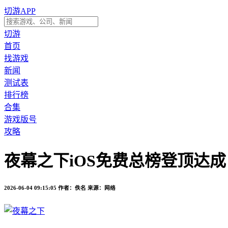
切游APP
切游
首页
找游戏
新闻
测试表
排行榜
合集
游戏版号
攻略
夜幕之下iOS免费总榜登顶达成
2026-06-04 09:15:05
作者：佚名
来源：网络