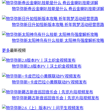
物华弥新卷云金喇叭技能是什么 卷云金喇叭技能详解
物华弥新日升如恒新版本攻略 祈年筑梦活动经营思路
物华弥新太阳神鸟有什么技能 太阳神鸟强度解析攻略
更多
最新视频
物华弥新2.8版本PV丨沃土织金​视频发布
物华弥新×卡皮巴拉小黄豚联动PV视频发布
物华弥新籁古新音巡回音乐会丨先览片段视频发布