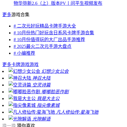
物华弥新2.6（上）版本PV丨问平生视频发布
更多
游戏合集
# 二次元好玩精品卡牌手游大全
# 10月份热门好玩含日系风卡牌手游合集
# 10月份值得玩的大厂出品手游推荐
# 2025最火二次元手游大盘点
# 小编推荐
更多
卡牌游戏游戏
幻想少女公会
神召大陆
空灵诗篇
嘟嘟脸恶作剧
我是大主公
指尖像素城
凡人修仙传:星海飞驰
光隙解语
换一换
猜你喜欢