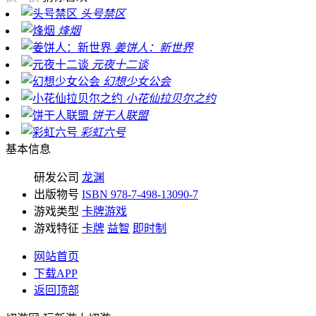
头号禁区
烽烟
姜饼人：新世界
元夜十二谈
幻想少女公会
小花仙拉贝尔之约
饼干人联盟
彩虹六号
基本信息
研发公司
龙渊
出版物号
ISBN 978-7-498-13090-7
游戏类型
卡牌游戏
游戏特征
卡牌
益智
即时制
网站首页
下载APP
返回顶部