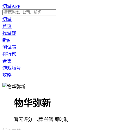
切游APP
切游
首页
找游戏
新闻
测试表
排行榜
合集
游戏版号
攻略
物华弥新
暂无评分
卡牌
益智
即时制