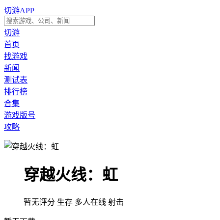
切游APP
切游
首页
找游戏
新闻
测试表
排行榜
合集
游戏版号
攻略
穿越火线：虹
暂无评分
生存
多人在线
射击