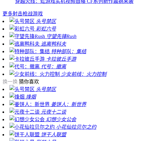
穿越火线：虹游戏实机视频首曝 CF系列新作震撼来袭
更多
射击枪战游戏
头号禁区
彩虹六号
守望先锋Rush
逃离鸭科夫
特种部队：集结
卡拉彼丘手游
代号：撤离
少女前线：火力控制
换一换
猜你喜欢
头号禁区
烽烟
姜饼人：新世界
元夜十二谈
幻想少女公会
小花仙拉贝尔之约
饼干人联盟