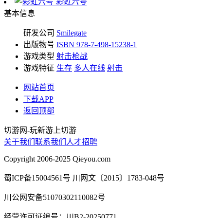
彩虹六号
基本信息
研发公司
Smilegate
出版物号
ISBN 978-7-498-15238-1
游戏类型
射击枪战
游戏特征
生存
多人在线
射击
网站首页
下载APP
返回顶部
切游网
-
玩新游上切游
关于我们
联系我们
人才招聘
Copyright 2006-2025 Qieyou.com
蜀ICP备15004561号 川网文〔2015〕1783-048号
川公网安备51070302110082号
经营许可证编号：川B2-20250771