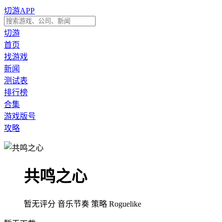
切游APP
切游
首页
找游戏
新闻
测试表
排行榜
合集
游戏版号
攻略
共鸣之心
暂无评分
音乐节奏
策略
Roguelike