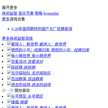
展开更多
休闲益智
音乐节奏
策略
Roguelike
更多
游戏合集
# 26年值得期待的国产大厂经典新游
更多
休闲益智游戏
姜饼人：新世界
愤怒的小鸟：经典归来
兔小萌世界
吉星派对
妖妖棋
无尽探险队
百战群英
进击的战场
换一换
猜你喜欢
头号禁区
烽烟
姜饼人：新世界