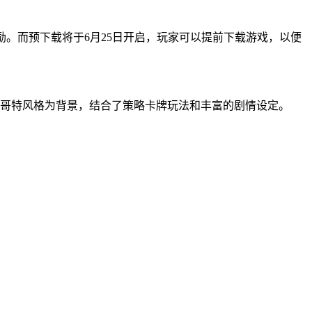
励。而预下载将于6月25日开启，玩家可以提前下载游戏，以便
世纪哥特风格为背景，结合了策略卡牌玩法和丰富的剧情设定。