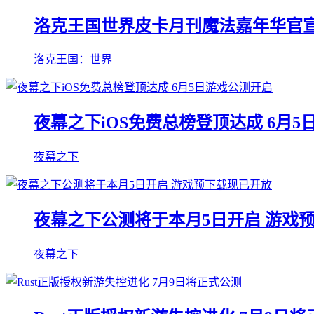
洛克王国世界皮卡月刊魔法嘉年华官宣
洛克王国：世界
夜幕之下iOS免费总榜登顶达成 6月
夜幕之下
夜幕之下公测将于本月5日开启 游戏
夜幕之下