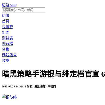
切游APP
切游
首页
找游戏
新闻
测试表
排行榜
合集
游戏版号
攻略
暗黑策略手游银与绯定档官宣 6
2025-05-29 14:39:10
作者：墨玉
来源：切游网