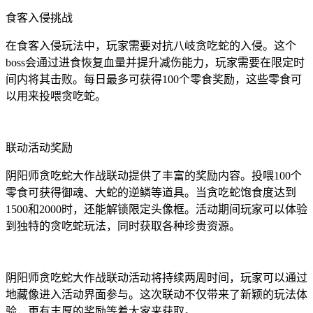
食客入侵挑战
在食客入侵玩法中，玩家需要对抗八岐贪吃蛇的入侵。这个
boss会通过进食恢复血量并提升减伤能力，玩家需要在限定时
间内将其击败。每日最多可获得100个零食奖励，这些零食可
以用来投喂贪吃蛇。
联动活动奖励
阴阳师贪吃蛇大作战联动提供了丰富的奖励内容。投喂100个
零食可获得御魂、大蛇的逆鳞等道具。当贪吃蛇饱食度达到
1500和2000时，还能解锁限定头像框。活动期间玩家可以体验
到独特的贪吃蛇玩法，同时获取各种珍贵资源。
阴阳师贪吃蛇大作战联动活动将持续两周时间，玩家可以通过
地藏像进入活动界面参与。这次联动不仅带来了新颖的玩法体
验，更有丰厚的奖励等着大家来获取。