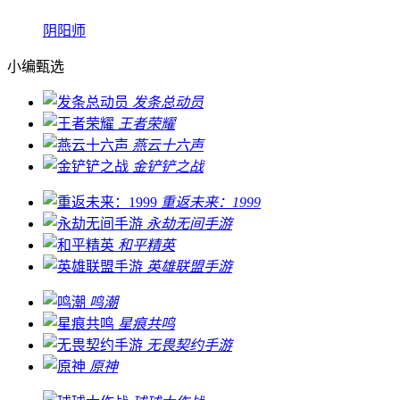
阴阳师
小编甄选
发条总动员
王者荣耀
燕云十六声
金铲铲之战
重返未来：1999
永劫无间手游
和平精英
英雄联盟手游
鸣潮
星痕共鸣
无畏契约手游
原神