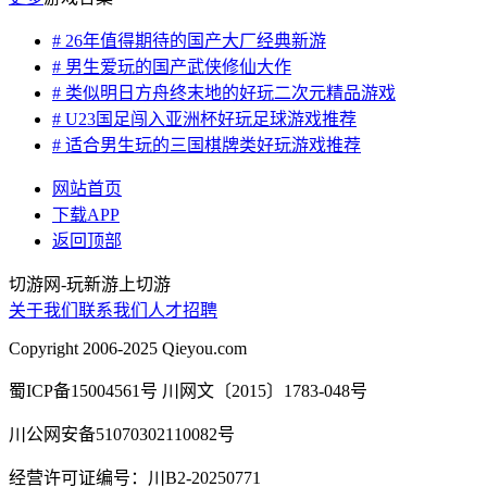
# 26年值得期待的国产大厂经典新游
# 男生爱玩的国产武侠修仙大作
# 类似明日方舟终末地的好玩二次元精品游戏
# U23国足闯入亚洲杯好玩足球游戏推荐
# 适合男生玩的三国棋牌类好玩游戏推荐
网站首页
下载APP
返回顶部
切游网
-
玩新游上切游
关于我们
联系我们
人才招聘
Copyright 2006-2025 Qieyou.com
蜀ICP备15004561号 川网文〔2015〕1783-048号
川公网安备51070302110082号
经营许可证编号：川B2-20250771