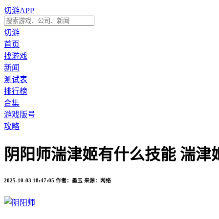
切游APP
切游
首页
找游戏
新闻
测试表
排行榜
合集
游戏版号
攻略
阴阳师湍津姬有什么技能 湍津
2025-10-03 18:47:05
作者：墨玉
来源：网络