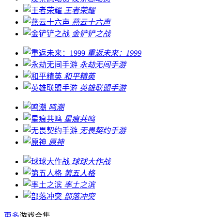
王者荣耀
燕云十六声
金铲铲之战
重返未来：1999
永劫无间手游
和平精英
英雄联盟手游
鸣潮
星痕共鸣
无畏契约手游
原神
球球大作战
第五人格
率土之滨
部落冲突
更多
游戏合集