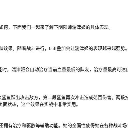
度如何，下面我们一起来了解下阴阳师湍津姬的具体表现。
增益效果。随着战斗进行，buff叠加会让湍津姬的表现越来越强势
能时，湍津姬会自动治疗当前血量最低的队友，治疗量最高可达自
唤鲨鱼跃出攻击敌方，第二段鲨鱼再次冲击造成范围伤害。两段技
有负面状态，这个效果在实战中非常实用。
，还拥有治疗和驱散等辅助功能。她的全面性使得她在各种战斗场