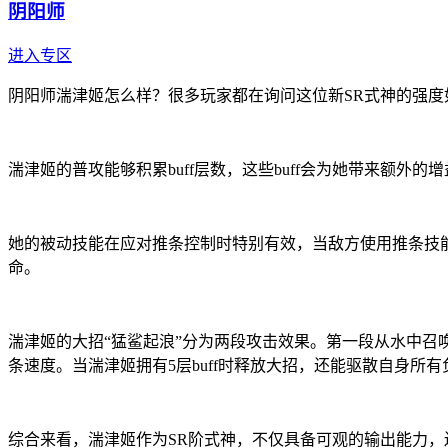
阴阳师
进入专区
阴阳师湍津姬怎么样？很多玩家都在询问这位新SR式神的强
湍津姬的普攻能够积累buff层数，这些buff会为她带来额外的
她的被动技能在应对推条控制时特别有效，当敌方使用推条技
命。
湍津姬的大招“猛鲨起浪”分为两段攻击效果。第一段从水中召
条速度。当湍津姬拥有5层buff时释放大招，还能驱散自身所
综合来看，湍津姬作为SR阶式神，不仅具备可观的输出能力