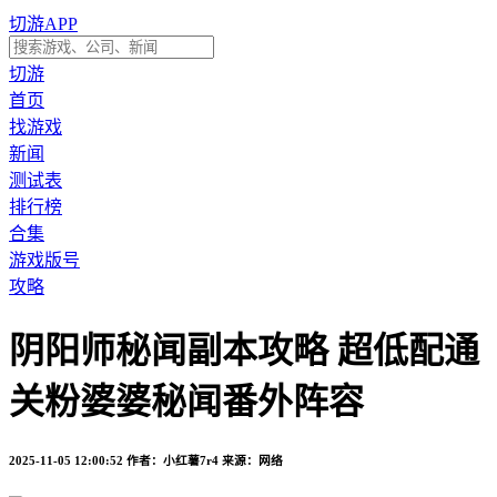
切游APP
切游
首页
找游戏
新闻
测试表
排行榜
合集
游戏版号
攻略
阴阳师秘闻副本攻略 超低配通
关粉婆婆秘闻番外阵容
2025-11-05 12:00:52
作者：小红薯7r4
来源：网络