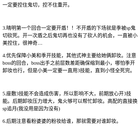
一定要控住鬼切，控不住重开。
3.晴明第一个回合一定要开盾！！不开盾的下场就是季被sp鬼
切砍死。开一次盾之后鬼切再也没有了砍人的机会，一直被小
美控住，很神奇…
4.优先保障小美和季开技能，其他式神主要给她俩卸妆。注意
boss的回合，boss出手之前层数差距确保缩到最小，哪怕季开
卸妆也行，但是小美一定要一直用3技能，直到小怪全死完。
5.座敷3技能不会造成伤害，所以影响不大，前期放心开3技
能。后期卸妆压力增大，鬼火够可以帮忙卸妆。高配的直接换
sp追月(我没用是因为没有)
6.后期注意看粉婆婆的粉妆给谁，那就需要对谁卸妆。