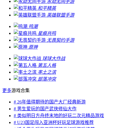
永劫无间手游
和平精英
英雄联盟手游
鸣潮
星痕共鸣
无畏契约手游
原神
球球大作战
第五人格
率土之滨
部落冲突
更多
游戏合集
# 26年值得期待的国产大厂经典新游
# 男生爱玩的国产武侠修仙大作
# 类似明日方舟终末地的好玩二次元精品游戏
# U23国足闯入亚洲杯好玩足球游戏推荐