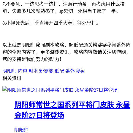
7.不要急，一边思考一边打，注意行动条，再考虑用什么技
能，失败多几次就熟悉了，sp鬼切一死相当于赢了一半。
8.小怪死光后，季直接开四季大葬，往死里打。
以上就是阴阳师秘闻副本攻略，超低配通关粉婆婆秘闻番外阵
容的全部内容了，更多游戏资讯，攻略内容敬请关注切游网，
您的支持是我们努力的动力！
阴阳师
阵容
副本
粉婆婆
低配
番外
秘闻
相关资讯
阴阳师常世之国系列平将门皮肤 永昼
金阶27日将登场
阴阳师