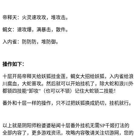
帝释天：火灵速攻攻，堆攻击。
蝎女：速攻爆，满暴击，散件。
入内雀：防防防，堆防御。
操作如下：
十层开局帝释天给妖狐挂金莲，蝎女大招给妖狐，入内雀给浪
川腐血，大蛇普攻。然后就可以开始挂机了，除大蛇和浪川外
都锁四技能“卸妆”（也可以不锁）记住大蛇锁二技能！
番外和十层一样的操作，只不过把妖狐换成奶切，挂机就行。
以上就是阴阳师粉婆婆秘闻十层番外挂机无需SP千姬打法的
全部内容了，更多游戏资讯，攻略内容敬请关注切游网，您的