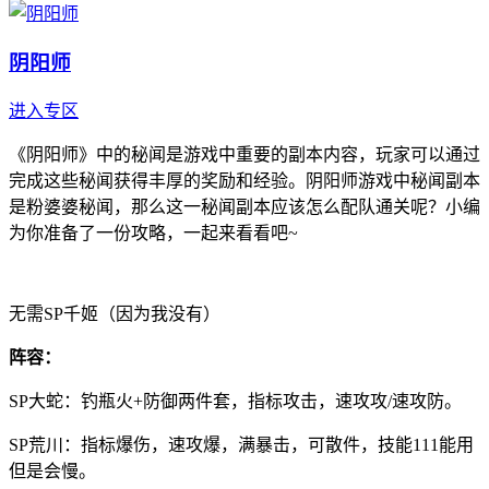
阴阳师
进入专区
《阴阳师》中的秘闻是游戏中重要的副本内容，玩家可以通过
完成这些秘闻获得丰厚的奖励和经验。阴阳师游戏中秘闻副本
是粉婆婆秘闻，那么这一秘闻副本应该怎么配队通关呢？小编
为你准备了一份攻略，一起来看看吧~
无需SP千姬（因为我没有）
阵容：
SP大蛇：钓瓶火+防御两件套，指标攻击，速攻攻/速攻防。
SP荒川：指标爆伤，速攻爆，满暴击，可散件，技能111能用
但是会慢。