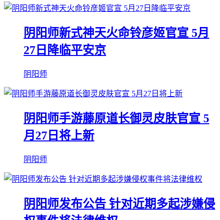
阴阳师新式神天火命铃彦姬官宣 5月
27日降临平安京
阴阳师
阴阳师手游藤原道长御灵皮肤官宣 5
月27日将上新
阴阳师
阴阳师发布公告 针对近期多起涉嫌侵